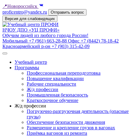
📍
Новороссийск
proficentro@yandex.ru
Отправить вопрос
Версия для слабовидящих
НЧОУ ДПО «УЦ ПРОФИ»
Обучим людей из любого города России!
Мобильный
+7 (961) 663-28-88
Офис
+7 (8442) 78-18-42
Красноармейский р-он
+7 (903) 315-42-09
Учебный центр
Программы
Профессиональная переподготовка
Повышение квалификации
Рабочие специальности
Ж/д профессии
Промышленная безопасность
Краткосрочное обучение
Ж/д профессии
Погрузочно-разгрузочная деятельность (опасные
грузы)
Обеспечение безопасности движения
Размещение и крепление грузов в вагонах
Приёмка вагонов из ремонта