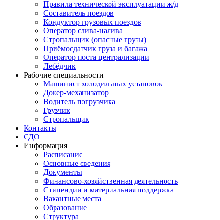
Правила технической эксплуатации ж/д
Составитель поездов
Кондуктор грузовых поездов
Оператор слива-налива
Стропальщик (опасные грузы)
Приёмосдатчик груза и багажа
Оператор поста централизации
Лебёдчик
Рабочие специальности
Машинист холодильных установок
Докер-механизатор
Водитель погрузчика
Грузчик
Стропальщик
Контакты
СДО
Информация
Расписание
Основные сведения
Документы
Финансово-хозяйственная деятельность
Стипендии и материальная поддержка
Вакантные места
Образование
Структура